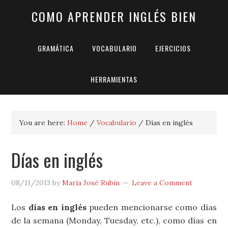
COMO APRENDER INGLÉS BIEN
GRAMÁTICA
VOCABULARIO
EJERCICIOS
HERRAMIENTAS
You are here:
Home
/
Vocabulario
/
Días en inglés
Días en inglés
08/11/2013
by
María José Rubin
Leave a Comment
Los
días en inglés
pueden mencionarse como días
de la semana (Monday, Tuesday, etc.), como días en