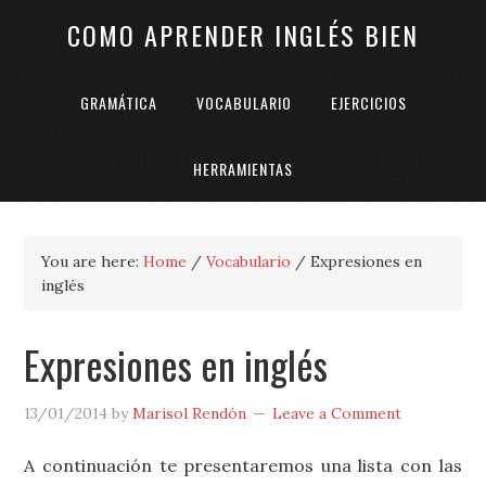
COMO APRENDER INGLÉS BIEN
GRAMÁTICA
VOCABULARIO
EJERCICIOS
HERRAMIENTAS
You are here:
Home
/
Vocabulario
/
Expresiones en
inglés
Expresiones en inglés
13/01/2014
by
Marisol Rendón
Leave a Comment
A continuación te presentaremos una lista con las