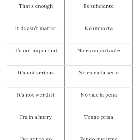
That’s enough
Es suficiente
It doesn’t matter
No importa
It’s not important
No es importante
It’s not serious
No es nada serio
It’s not worth it
No vale la pena
I’m in a hurry
Tengo prisa
I’ve got to go
Tengo que irme