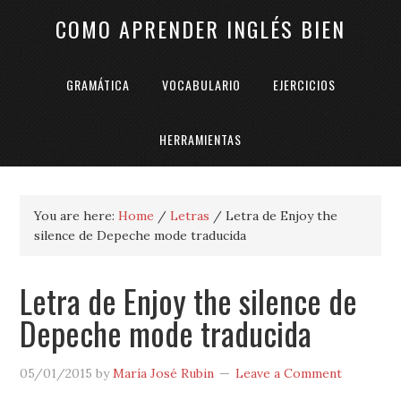
COMO APRENDER INGLÉS BIEN
GRAMÁTICA
VOCABULARIO
EJERCICIOS
HERRAMIENTAS
You are here:
Home
/
Letras
/
Letra de Enjoy the
silence de Depeche mode traducida
Letra de Enjoy the silence de
Depeche mode traducida
05/01/2015
by
María José Rubin
Leave a Comment