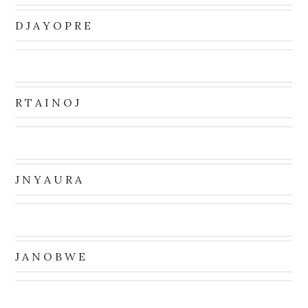
D J A Y O P R E
R T A I N O J
J N Y A U R A
J A N O B W E