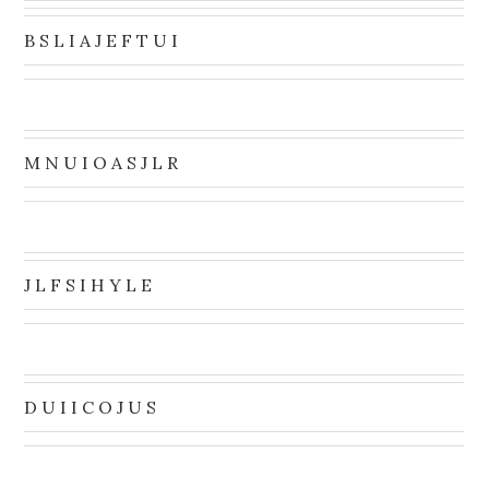
B S L I A J E F T U I
M N U I O A S J L R
J L F S I H Y L E
D U I I C O J U S