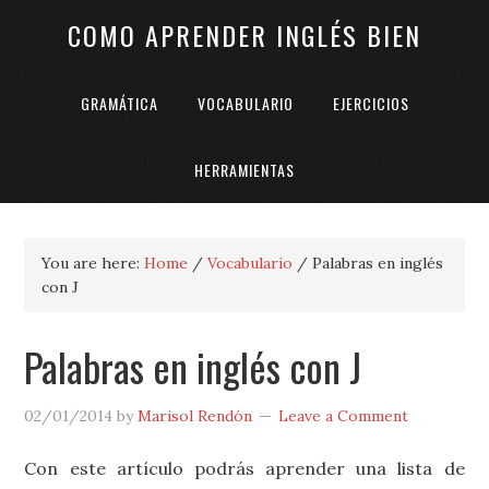
COMO APRENDER INGLÉS BIEN
GRAMÁTICA
VOCABULARIO
EJERCICIOS
HERRAMIENTAS
You are here:
Home
/
Vocabulario
/
Palabras en inglés
con J
Palabras en inglés con J
02/01/2014
by
Marisol Rendón
Leave a Comment
Con este artículo podrás aprender una lista de