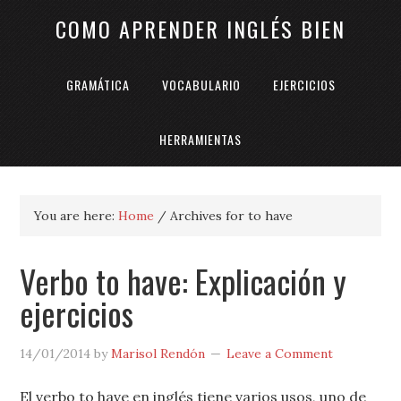
COMO APRENDER INGLÉS BIEN
GRAMÁTICA
VOCABULARIO
EJERCICIOS
HERRAMIENTAS
You are here:
Home
/
Archives for to have
Verbo to have: Explicación y
ejercicios
14/01/2014
by
Marisol Rendón
Leave a Comment
El verbo to have en inglés tiene varios usos, uno de