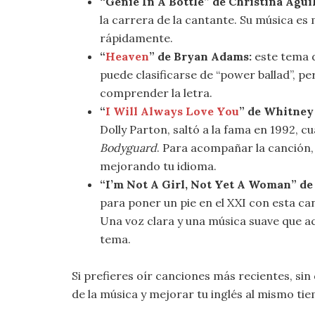
“Genie In A Bottle” de Christina Aguil
la carrera de la cantante. Su música es
rápidamente.
“
Heaven
” de Bryan Adams:
este tema d
puede clasificarse de “power ballad”, p
comprender la letra.
“
I Will Always Love You
” de Whitney
Dolly Parton, saltó a la fama en 1992, 
Bodyguard
. Para acompañar la canción, 
mejorando tu idioma.
“I’m Not A Girl, Not Yet A Woman” de
para poner un pie en el XXI con esta can
Una voz clara y una música suave que 
tema.
Si prefieres oír canciones más recientes, si
de la música y mejorar tu inglés al mismo t