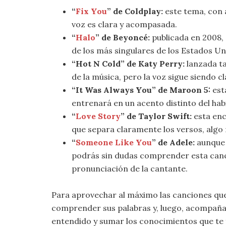
“
Fix You
” de Coldplay:
este tema, con a
voz es clara y acompasada.
“
Halo
” de Beyoncé:
publicada en 2008, 
de los más singulares de los Estados Un
“Hot N Cold” de Katy Perry:
lanzada ta
de la música, pero la voz sigue siendo 
“It Was Always You” de Maroon 5:
est
entrenará en un acento distinto del habi
“
Love Story
” de Taylor Swift:
esta enc
que separa claramente los versos, alg
“
Someone Like You
” de Adele:
aunque s
podrás sin dudas comprender esta canció
pronunciación de la cantante.
Para aprovechar al máximo las canciones que
comprender sus palabras y, luego, acompaña
entendido y sumar los conocimientos que te