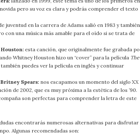
era:
lanzado en 1999, este tema es uno de los primeros en
 movida pero su voz es clara y podrás comprender el texto
e juventud en la carrera de Adams salió en 1983 y también
ero con una música más amable para el oído si se trata de
 Houston:
esta canción, que originalmente fue grabada po
cuando Whitney Houston hizo un “cover” para la película
The
también puedes ver la película en inglés y continuar
 Britney Spears:
nos escapamos un momento del siglo XX
ción de 2002, que es muy próxima a la estética de los ’90.
acompaña son perfectas para comprender la letra de este
n dudas encontrarás numerosas alternativas para disfrutar
iempo. Algunas recomendadas son: